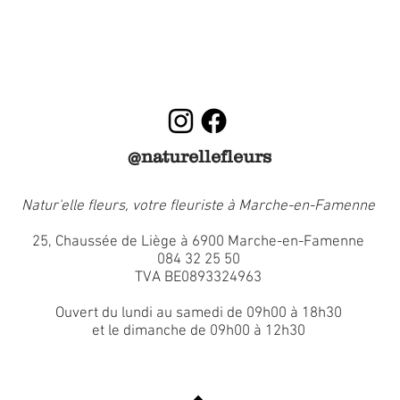
livraison possible le 
Le dimanche :
Commande effectuée le
livraison possible le 
dans un rayon de 20 k
Famenne
(seulement 5€ pour les
@naturellefleurs
Les retraits en magas
commande sera prête 
partir de 10h
Natur'elle fleurs, votre fleuriste à Marche-en-Famenne
Veuillez prendre cela e
25, Chaussée de Liège à 6900 Marche-en-Famenne
votre achat.
084 32 25 50
Aucune réclamation ne 
TVA BE0893324963
respect de ces conditio
Ouvert du lundi au samedi de 09h00 à 18h30
et le dimanche de 09h00 à 12h30
Pour toute autre deman
chris@natur-elle-fleur
ou de nous contacter a
084 32 25 50