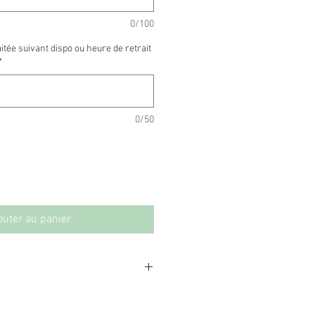
0/100
itée suivant dispo ou heure de retrait
*
0/50
outer au panier
ffectuée avant 14h,