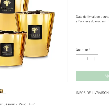
Date de livraison souha
à l'arrière du magasin
Quantité
*
Aj
INFOS DE LIVRAISON
Du lundi au samedi :
x Jasmin - Musc Divin
Pour toute commande e