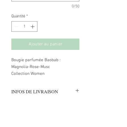
0/50
Quantité
*
Ajouter au panier
Bougie parfumée Baobab :
Magnolia-Rose-Musc
Collection Women
INFOS DE LIVRAISON
Du lundi au samedi :
Pour toute commande effectuée avant
14h,
livraison possible le jour-même
Le dimanche :